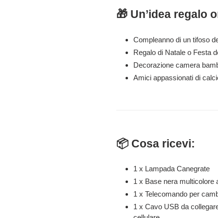
🎁 Un’idea regalo o
Compleanno di un tifoso d
Regalo di Natale o Festa 
Decorazione camera bamb
Amici appassionati di calc
📦 Cosa ricevi:
1 x Lampada Canegrate
1 x Base nera multicolore 
1 x Telecomando per cambia
1 x Cavo USB da collegare 
cellulare