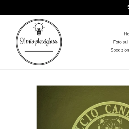
Vai
direttamente
ai
contenuti
H
Foto sul
Spedizion