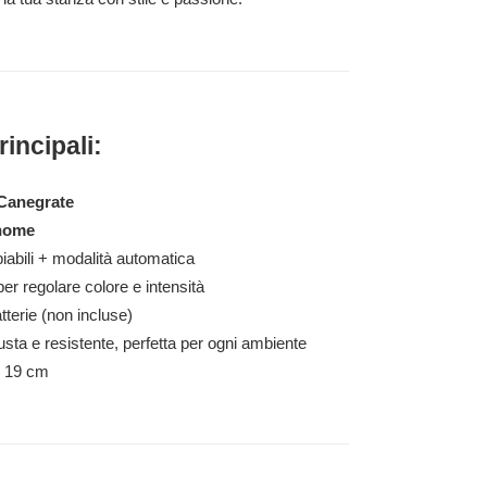
incipali:
Canegrate
 nome
biabili + modalità automatica
er regolare colore e intensità
terie (non incluse)
ta e resistente, perfetta per ogni ambiente
: 19 cm