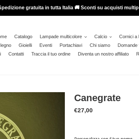
Spedizione gratuita in tutta Italia 🚚 Sconti su acquisti multipl
ome
Catalogo
Lampade multicolore
Calcio
Cornici a 
 legno
Gioielli
Eventi
Portachiavi
Chi siamo
Domande f
i
Contatti
Traccia il tuo ordine
Diventa un nostro affiliato
R
Canegrate
Prezzo
€27,00
di
listino
Personalizza con il tuo nome