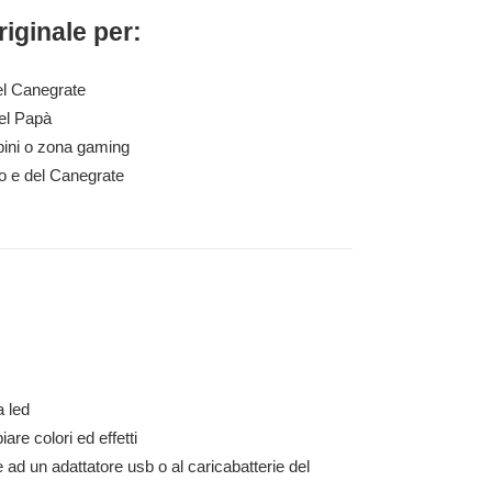
riginale per:
el Canegrate
del Papà
ini o zona gaming
io e del Canegrate
a led
re colori ed effetti
ad un adattatore usb o al caricabatterie del