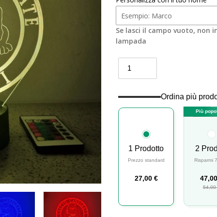
Se lasci il campo vuoto, non 
lampada
Ordina più prodo
Più popo
1 Prodotto
2 Prod
Prezzo standard
Risparmi 
27,00 €
47,00
54,00