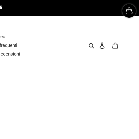
i
led
Cerca
Accedi
Carrello
requenti
ecensioni