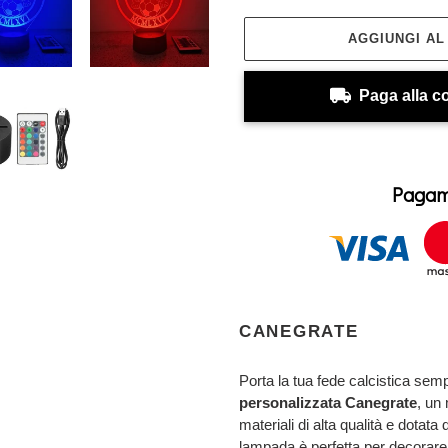
AGGIUNGI A
Paga alla c
Pagame
Inserimento
del
CANEGRATE
prodotto
nel
Porta la tua fede calcistica sem
carrello
personalizzata Canegrate
, un
materiali di alta qualità e dotat
lampada è perfetta per decorare 