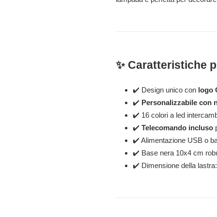
✨ Caratteristiche pr
✔️ Design unico con
logo 
✔️
Personalizzabile con
✔️ 16 colori a led intercam
✔️
Telecomando incluso
p
✔️ Alimentazione USB o bat
✔️ Base nera 10x4 cm robus
✔️ Dimensione della lastra