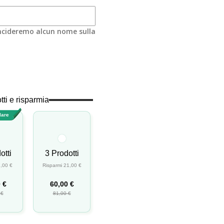
incideremo alcun nome sulla
tti e risparmia
lare
otti
3 Prodotti
7,00 €
Risparmi 21,00 €
 €
60,00 €
 €
81,00 €