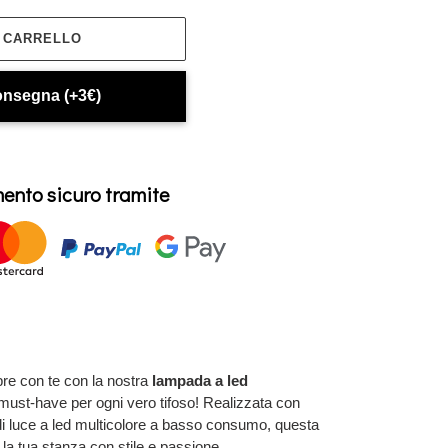
L CARRELLO
onsegna (+3€)
nto sicuro tramite
pre con te con la nostra
lampada a led
 must-have per ogni vero tifoso! Realizzata con
a di luce a led multicolore a basso consumo, questa
la tua stanza con stile e passione.