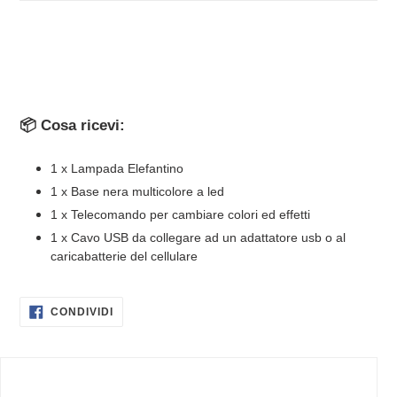
📦 Cosa ricevi:
1 x Lampada Elefantino
1 x Base nera multicolore a led
1 x Telecomando per cambiare colori ed effetti
1 x Cavo USB da collegare ad un adattatore usb o al
caricabatterie del cellulare
CONDIVIDI
CONDIVIDI
SU
FACEBOOK