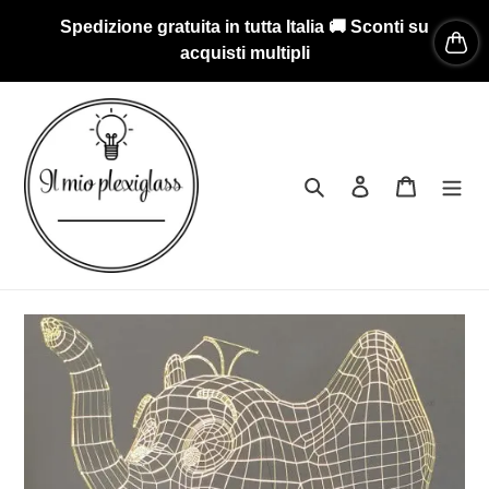
Vai
Spedizione gratuita in tutta Italia 🚚 Sconti su
direttamente
acquisti multipli
ai
contenuti
Cerca
Accedi
Carrello