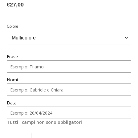
Prezzo
€27,00
di
listino
Colore
Frase
Nomi
Data
Tutti i campi non sono obbligatori