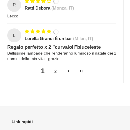
R
Ratti Debora
(Monza, IT)
Lecco
L
Lorella Grandi È un bar
(Milan, IT)
Regalo perfetto x 2 "curvaioli"bluceleste
Bellissime lampade che renderanno luminoso il natale dei 2
uomini della mia vita...grazie
1
2
Link rapidi