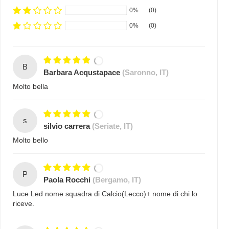
0%
(0)
0%
(0)
B
Barbara Acqustapace
(Saronno, IT)
Molto bella
s
silvio carrera
(Seriate, IT)
Molto bello
P
Paola Rocchi
(Bergamo, IT)
Luce Led nome squadra di Calcio(Lecco)+ nome di chi lo
riceve.