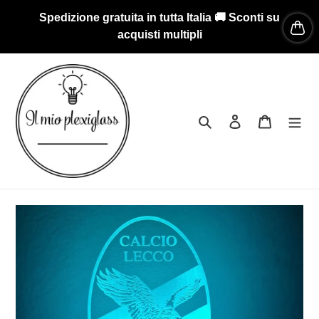
Vai
Spedizione gratuita in tutta Italia 🚚 Sconti su
direttamente
acquisti multipli
ai
contenuti
Cerca
Accedi
Carrello