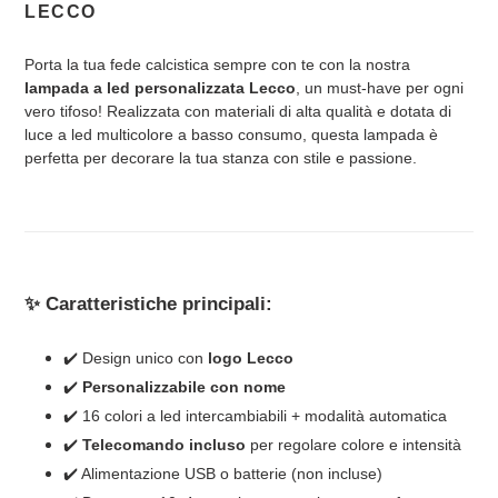
del
LECCO
prodotto
nel
Porta la tua fede calcistica sempre con te con la nostra
carrello
lampada a led personalizzata Lecco
, un must-have per ogni
vero tifoso! Realizzata con materiali di alta qualità e dotata di
luce a led multicolore a basso consumo, questa lampada è
perfetta per decorare la tua stanza con stile e passione.
✨ Caratteristiche principali:
✔️ Design unico con
logo Lecco
✔️
Personalizzabile con nome
✔️ 16 colori a led intercambiabili + modalità automatica
✔️
Telecomando incluso
per regolare colore e intensità
✔️ Alimentazione USB o batterie (non incluse)