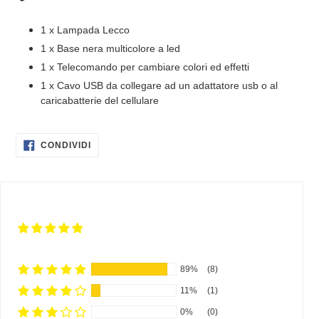
1 x Lampada Lecco
1 x Base nera multicolore a led
1 x Telecomando per cambiare colori ed effetti
1 x Cavo USB da collegare ad un adattatore usb o al
caricabatterie del cellulare
CONDIVIDI
CONDIVIDI
SU
FACEBOOK
89%
(8)
11%
(1)
0%
(0)