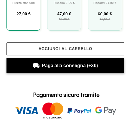
Prezzo standard
Risparmi 7,00 €
Risparmi 21,00 €
27,00 €
47,00 €
60,00 €
54,00 €
81,00 €
AGGIUNGI AL CARRELLO
Paga alla consegna (+3€)
Pagamento sicuro tramite
Inserimento