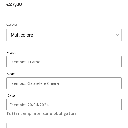
Prezzo
€27,00
di
listino
Colore
Frase
Nomi
Data
Tutti i campi non sono obbligatori