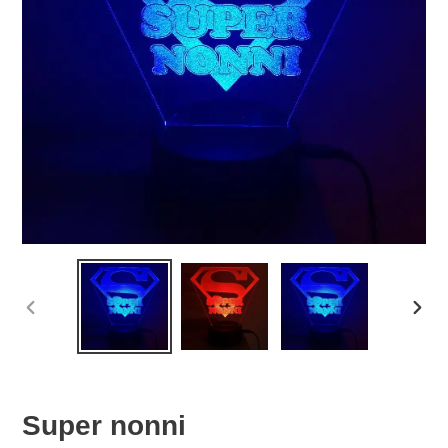
SLIDE
SLID
PRECEDENTE
SUCC
Super nonni