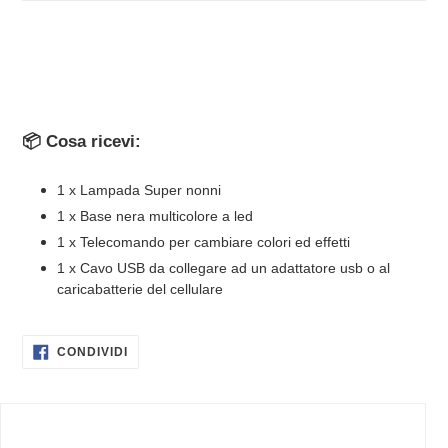
📦 Cosa ricevi:
1 x Lampada Super nonni
1 x Base nera multicolore a led
1 x Telecomando per cambiare colori ed effetti
1 x Cavo USB da collegare ad un adattatore usb o al
caricabatterie del cellulare
CONDIVIDI
CONDIVIDI
SU
FACEBOOK