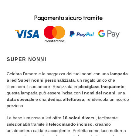
Pagamento sicuro tramite
Inserimento
del
SUPER NONNI
prodotto
nel
Celebra l'amore e la saggezza dei tuoi nonni con una
lampada
carrello
a led Super nonni personalizzata
, un regalo unico che
illuminerà il suo amore.
Realizzata in
plexiglass trasparente
,
questa lampada può essere incisa con i
nomi dei nonni
, una
data speciale
e una
dedica affettuosa
, rendendola un ricordo
prezioso.
La base luminosa a led offre
16 colori diversi
, facilmente
selezionabili tramite il
telecomando incluso
, creando
un'atmosfera calda e accogliente.
Perfetta come luce notturna