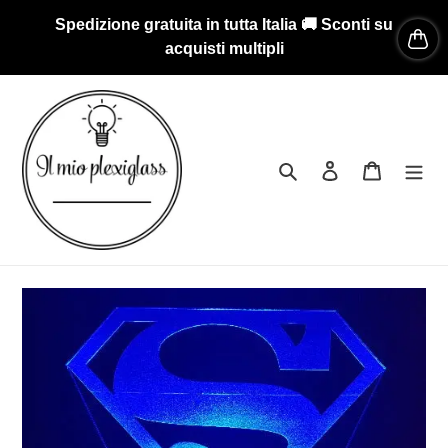
Vai
Spedizione gratuita in tutta Italia 🚚 Sconti su
direttamente
acquisti multipli
ai
contenuti
Cerca
Accedi
Carrello